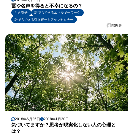
冨や名声を得ると不幸になるの？
引き寄せ
誰でもできるエネルギーワーク
誰でもできる引き寄せ力アップセミナー
管理者
2018年6月26日
2018年1月30日
気づいてますか？思考が現実化しない人の心理と
は？