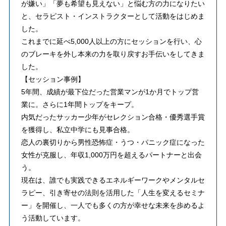
が嫌い」「夢も希望も見えない」と悩む方の力になりたい
と、セラピスト・インストラクターとして活動をはじめま
した。
これまでに延べ5,000人以上の方にセッションを行い、心
のブレーキを外し本来の力を取り戻すお手伝いをしてきま
した。
【セッション事例】
5年間、成績が最下位だった営業マンが1か月でトップ営
業に。さらに1年間トップをキープ。
内気だったサッカー少年がセレクション合格・優秀選手賞
を獲得し、私立中学にも見事合格。
恋人の裏切りから男性恐怖症・うつ・パニック症になった
女性が克服し、年収1,000万円を超えるパートナーと出会
う。
現在は、誰でも実践できるエネルギーワークやメンタルセ
ラピー、引き寄せの法則を活用した「人生を変えるセミナ
ー」を開催し、一人でも多くの方が幸せな未来を歩めるよ
う活動しています。