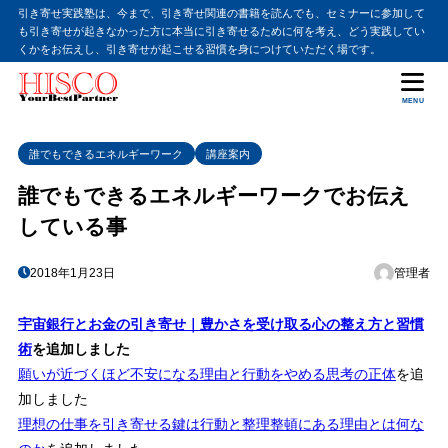
引き寄せ実践塾は、今まで、引き寄せ関連の書籍を読んでも、セミナーに参加して
も引き寄せが起きなかった方に本当に引き寄せるために何を考え、どう実践してい
目次
くかをお伝えし、引き寄せが起こせる習慣を身につけていただく場です。
MENU
1
1.そもそもエネルギーとは一体なんなのか
2
2.必要なエネルギーを講座中に使えるようになります
誰でもできるエネルギーワーク
講座案内
3
3.人の氣の影響を受け難くなります。
誰でもできるエネルギーワークでお伝え
4
4.カウンセリングや施術効果が格段に上がります。
している事
5
5.日々の生活が充実してきます。
2018年1月23日
管理者
6
6.癒しの力が上がります。
宇宙銀行とお金の引き寄せ｜豊かさを受け取る心の整え方と習慣
術
を追加しました
願いが近づくほど不安になる理由と行動をやめる思考の正体
を追
加しました
理想の仕事を引き寄せる鍵は行動と整理整頓にある理由とは何な