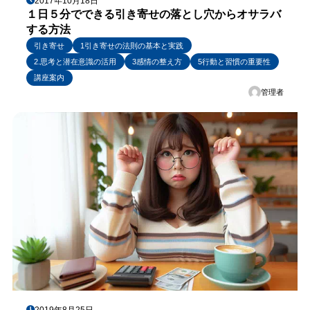
2017年10月18日
１日５分でできる引き寄せの落とし穴からオサラバ
する方法
引き寄せ
1引き寄せの法則の基本と実践
2.思考と潜在意識の活用
3感情の整え方
5行動と習慣の重要性
講座案内
管理者
2019年8月25日