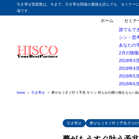
引き寄せ実践塾は、今まで、引き寄せ関連の書籍を読んでも、セミナー
場です。
目次
ホーム
セミナ
誰でもで
シン・思
1
引き寄せが起
あなたの
2月の陰
2
サイン その3
2018年
3
贈り物だけじ
2018年
2018年
2018年
home
引き寄せ
夢がもうすぐ叶う予兆 サイン 何らかの贈り物をもらい始
引き寄せ
夢がもうすぐ叶う予兆-5つの
夢がもうすぐ叶う予兆