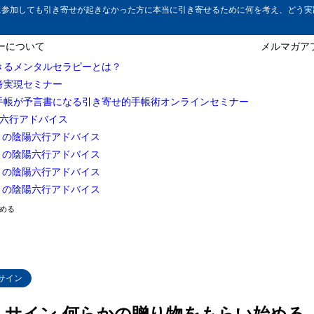
に参加しても引き寄せが起きなかった方に本当に引き寄せるために何を考え、どう実
ーについて
メルマガア
きるメンタルセラピーとは？
考実現セミナー
きるサインがある
手帳が予言書になる引き寄せ的手帳術オンラインセミナー
陽六行アドバイス
 何らかの贈り物をもらい始める
3月の陰陽六行アドバイス
ゃなくいただくものすべてに意識を向ける
4月の陰陽六行アドバイス
5月の陰陽六行アドバイス
6月の陰陽六行アドバイス
める
サイン
 サイン 何らかの贈り物をもらい始める