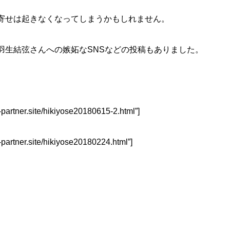
寄せは起きなくなってしまうかもしれません。
羽生結弦さんへの嫉妬なSNSなどの投稿もありました。
t-partner.site/hikiyose20180615-2.html”]
t-partner.site/hikiyose20180224.html”]