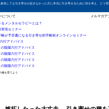
に参加しても引き寄せが起きなかった方に本当に引き寄せるために何を考え、どう実
ーについて
メルマガア
きるメンタルセラピーとは？
考実現セミナー
してしまうのか？
手帳が予言書になる引き寄せ的手帳術オンラインセミナー
陽六行アドバイス
自分を比較している（されている）
3月の陰陽六行アドバイス
自信がない
4月の陰陽六行アドバイス
5月の陰陽六行アドバイス
相手はなんともおもっていない
6月の陰陽六行アドバイス
しいという氣持ちを活用する
の種を育てよう
のサイン（2018年9月25日 追記)
用すればいい？
う 嫉妬したった大丈夫 引き寄せの種を