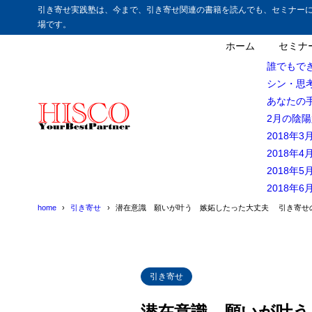
引き寄せ実践塾は、今まで、引き寄せ関連の書籍を読んでも、セミナー
場です。
目次
ホーム
セミナ
誰でもで
シン・思
1
どうして嫉妬
あなたの
2月の陰
１他人と
1.1
2018年
２自分に
1.2
2018年
2018年
2
嫉妬をしても
2018年
3
嫉妬心や羨ま
home
引き寄せ
潜在意識 願いが叶う 嫉妬したった大丈夫 引き寄せ
4
嫉妬は引き寄せ
5
どうやって利
引き寄せ
潜在意識 願いが叶