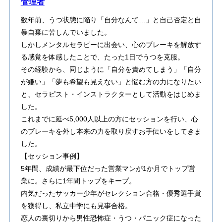
管理者
数年前、うつ状態に陥り「自分なんて…」と自己否定と自
暴自棄に苦しんでいました。
しかしメンタルセラピーに出会い、心のブレーキを解放す
る感覚を体感したことで、たった1日でうつを克服。
その経験から、同じように「自分を責めてしまう」「自分
が嫌い」「夢も希望も見えない」と悩む方の力になりたい
と、セラピスト・インストラクターとして活動をはじめま
した。
これまでに延べ5,000人以上の方にセッションを行い、心
のブレーキを外し本来の力を取り戻すお手伝いをしてきま
した。
【セッション事例】
5年間、成績が最下位だった営業マンが1か月でトップ営
業に。さらに1年間トップをキープ。
内気だったサッカー少年がセレクション合格・優秀選手賞
を獲得し、私立中学にも見事合格。
恋人の裏切りから男性恐怖症・うつ・パニック症になった