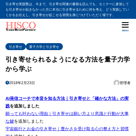
引き寄せ実践塾は、今まで、引き寄せ関連の書籍を読んでも、セミナーに参加して
も引き寄せが起きなかった方に本当に引き寄せるために何を考え、どう実践してい
目次
くかをお伝えし、引き寄せが起こせる習慣を身につけていただく場です。
MENU
1
引き寄せている人、引き寄せてない人の違いは？
2
素粒子は人が見たときに「モノ」になる その１
引き寄せ
量子力学と引き寄せ
3
あなたが引き寄せられるようになるためには？
引き寄せられるようになる方法を量子力学
から学ぶ
2018年2月23日
管理者
AI発信コーチで本音を知る方法｜引き寄せと「確かな方法」の実
践
を追加しました
願っても叶わない理由｜引き寄せは願い方より意識と行動が大事
な鍵
を追加しました
宇宙銀行とお金の引き寄せ｜豊かさを受け取る心の整え方と習慣